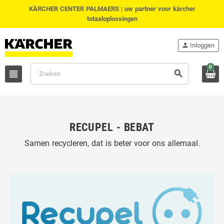
KÄRCHER CENTER PALMAERS | uw partner voor kärcher
totaaloplossingen
person
Inloggen
0
view_headline
search
RECUPEL - BEBAT
Samen recycleren, dat is beter voor ons allemaal.