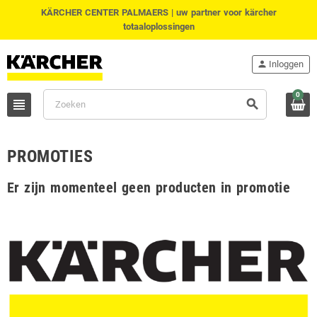
KÄRCHER CENTER PALMAERS | uw partner voor kärcher
totaaloplossingen
person
Inloggen
0
view_headline
search
PROMOTIES
Er zijn momenteel geen producten in promotie